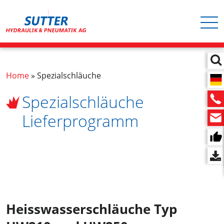
Hauptnavigation
Direkt
zum
Inhalt
Pfadnavigation
Home
Spezialschläuche
Spezialschläuche
Lieferprogramm
Heisswasserschläuche Typ