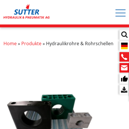
Hauptnavigation
Direkt
zum
Inhalt
Pfadnavigation
Home
Produkte
Hydraulikrohre & Rohrschellen