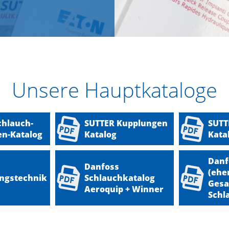
Unsere Hauptkataloge
chlauch-
SUTTER Kupplungen
SUTT
n-Katalog
Katalog
Kata
Danf
Danfoss
(ehe
ngstechnik
Schlauchkatalog
Gesa
Aeroquip + Winner
Schl