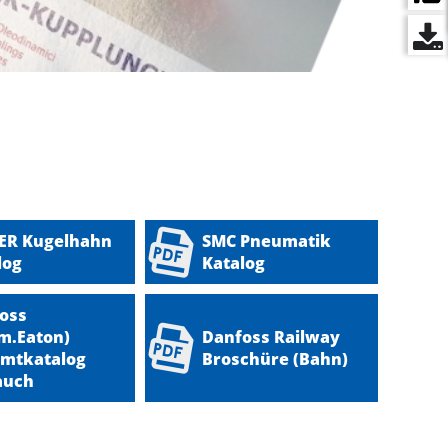
ER Kugelhahn
SMC Pneumatik
log
Katalog
oss
m.Eaton)
Danfoss Railway
mtkatalog
Broschüre (Bahn)
auch