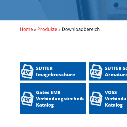
Pfadnavigation
Home
Produkte
Downloadbereich
SUTTER
SUTTER S
Imagebroschüre
Armature
Gates EMB
VOSS
Verbindungstechnik
Verbindu
Katalog
Katalog