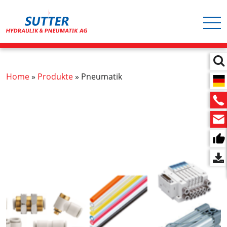
Hauptnavigation
Direkt
zum
Inhalt
Pfadnavigation
Home
Produkte
Pneumatik