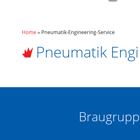
Pfadnavigation
Home
Pneumatik-Engineering-Service
Pneumatik Engi
Braugruppe