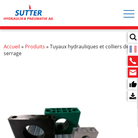
Hauptnavigation
Aller
au
contenu
principal
Fil
Accueil
Produits
Tuyaux hydrauliques et colliers de
serrage
d'Ariane