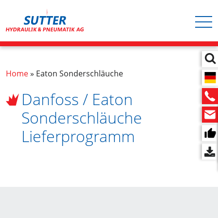
Hauptnavigation
Direkt
zum
Inhalt
Pfadnavigation
Home
Eaton Sonderschläuche
Danfoss / Eaton
Sonderschläuche
Lieferprogramm