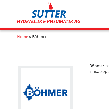
Skip
to
main
content
Breadcrumb
Home
Böhmer
Böhmer ist
Einsatzopt